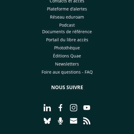
Contacts et accès
Plateforme d’alertes
Réseau eduroam
Podcast
Documents de référence
Portail du libre accès
Photothèque
Éditions Quae
Newsletters
Foire aux questions - FAQ
NOUS SUIVRE
Aller à la page Nous suivre sur Linke
Aller à la page Nous suivre sur
Aller à la page Nous suiv
Aller à la page Nou
Aller à la page Nous suivre sur Blues
Aller à la page Nourrir le vivan
Aller à la page Nous cont
Aller à la page Flux