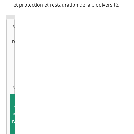
et protection et restauration de la biodiversité.
Vous avez
refusé
l'utilisation
des
cookies
pour ce
type de
contenu
(Youtube)
Je
souhaite
autoriser
l'affichage
de ce