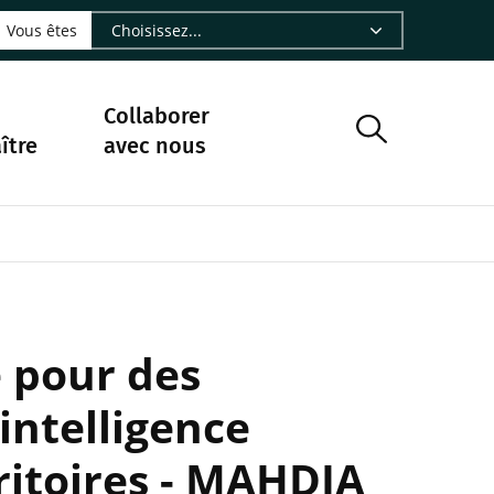
LinkedIn - CIRAD
sur Facebook - CIRAD
vre sur Instagram - CIRAD
suivre sur Youtube - CIRAD
ous suivre sur Bluesky - CIRAD
e Nourrir le vivant, le podcast du Cirad - CIRAD
 page Nous contacter par courriel - CIRAD
à la page Flux RSS - CIRAD
Vous êtes
Collaborer
ître
avec nous
e pour des
intelligence
ritoires - MAHDIA