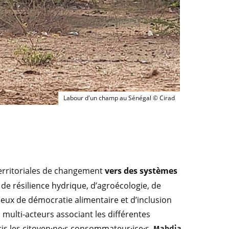
Labour d'un champ au Sénégal © Cira
Labour d'un champ au Sénégal © Cirad
rritoriales de changement
vers des systèmes
s de résilience hydrique, d’agroécologie, de
jeux de démocratie alimentaire et d’inclusion
n multi-acteurs associant les différentes
is les citoyen·ne·s consommateur·ice·s.
Mahdia