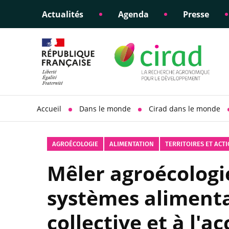
Actualités
Agenda
Presse
Éclairer les politiques
Engagements éthiques
Appui à la di
Responsabili
publiques
scientifique
sociétale
Accueil
Dans le monde
Cirad dans le monde
AGROÉCOLOGIE
ALIMENTATION
TERRITOIRES ET ACT
Mêler agroécologie
systèmes alimentai
collective et à l