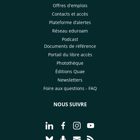
Offres d'emplois
Contacts et accès
Plateforme d’alertes
Réseau eduroam
Podcast
Documents de référence
Portail du libre accès
Photothèque
Éditions Quae
Newsletters
Foire aux questions - FAQ
NOUS SUIVRE
Aller à la page Nous suivre sur Linke
Aller à la page Nous suivre sur
Aller à la page Nous suiv
Aller à la page Nou
Aller à la page Nous suivre sur Blues
Aller à la page Nourrir le vivan
Aller à la page Nous cont
Aller à la page Flux