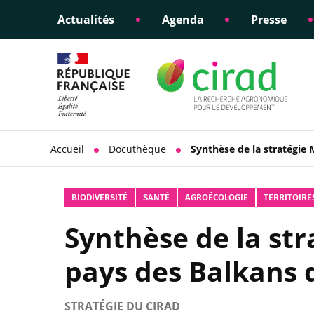
Actualités
Agenda
Presse
Éclairer les politiques
Engagements éthiques
Appui à la di
Responsabili
publiques
scientifique
sociétale
Accueil
Docuthèque
Synthèse de la stratégie
BIODIVERSITÉ
SANTÉ
AGROÉCOLOGIE
TERRITOIRE
Synthèse de la st
pays des Balkans 
STRATÉGIE DU CIRAD