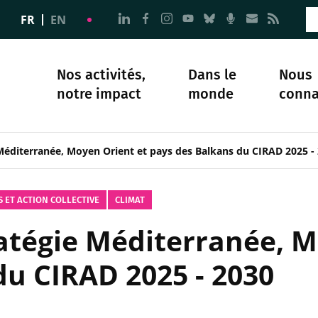
Aller à la page Nous suivre sur 
Aller à la page Nous suivre 
Aller à la page Nous sui
Aller à la page Nous 
Aller à la page N
Aller à la pag
Aller à la
Aller 
FR
EN
Nos activités,
Dans le
Nous
notre impact
monde
conna
plomatie
té
Science et société
Notre histoire
 Méditerranée, Moyen Orient et pays des Balkans du CIRAD 2025 -
S ET ACTION COLLECTIVE
CLIMAT
ratégie Méditerranée, M
du CIRAD 2025 - 2030