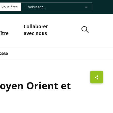
LinkedIn - CIRAD
sur Facebook - CIRAD
vre sur Instagram - CIRAD
suivre sur Youtube - CIRAD
ous suivre sur Bluesky - CIRAD
e Nourrir le vivant, le podcast du Cirad - CIRAD
 page Nous contacter par courriel - CIRAD
à la page Flux RSS - CIRAD
Vous êtes
Collaborer
ître
avec nous
 2030
oyen Orient et