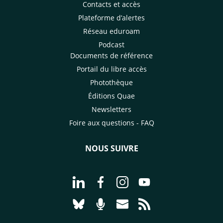
Contacts et accès
Plateforme d’alertes
Réseau eduroam
Podcast
Documents de référence
Portail du libre accès
Photothèque
Éditions Quae
Newsletters
Foire aux questions - FAQ
NOUS SUIVRE
Aller à la page Nous suivre sur Linke
Aller à la page Nous suivre sur
Aller à la page Nous suiv
Aller à la page Nou
Aller à la page Nous suivre sur Blues
Aller à la page Nourrir le vivan
Aller à la page Nous cont
Aller à la page Flux