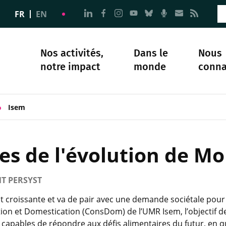
Aller à la page Nous suivre sur 
Aller à la page Nous suivre 
Aller à la page Nous sui
Aller à la page Nous 
Aller à la page N
Aller à la pag
Aller à la
Aller 
FR
EN
Nos activités,
Dans le
Nous
notre impact
monde
conna
plomatie
té
Science et société
Notre histoire
Isem
ces de l'évolution de Mo
T PERSYST
 croissante et va de pair avec une demande sociétale pour l
n et Domestication (ConsDom) de l’UMR Isem, l’objectif de 
 capables de répondre aux défis alimentaires du futur, en qu