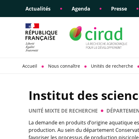
Actualités
Agenda
Presse
Éclairer les politiques
Engagements éthiques
Appui à la di
Responsabili
publiques
scientifique
sociétale
Accueil
Nous connaître
Unités de recherche
Institut des scien
UNITÉ MIXTE DE RECHERCHE
DÉPARTEMEN
La demande en produits d’origine aquatique est
production. Au sein du département Conservatio
favoriser les processus de production piscicole