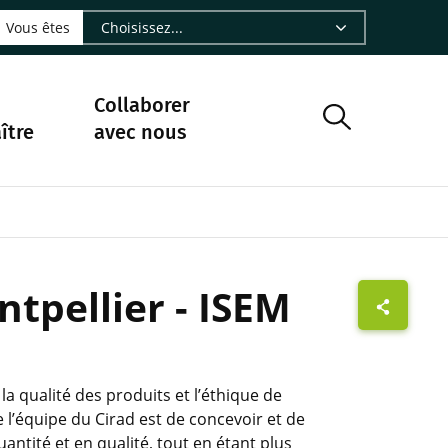
LinkedIn - CIRAD
sur Facebook - CIRAD
vre sur Instagram - CIRAD
suivre sur Youtube - CIRAD
ous suivre sur Bluesky - CIRAD
e Nourrir le vivant, le podcast du Cirad - CIRAD
 page Nous contacter par courriel - CIRAD
à la page Flux RSS - CIRAD
Vous êtes
Collaborer
ître
avec nous
ntpellier - ISEM
a qualité des produits et l’éthique de
l’équipe du Cirad est de concevoir et de
antité et en qualité, tout en étant plus