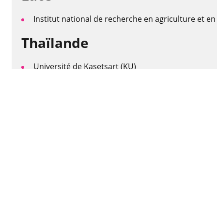
Institut national de recherche en agriculture et en
Thaïlande
Université de Kasetsart (KU)
Vietnam
Institut de recherche en agriculture et forester
Institut de recherche sur les sols et les fertilisants 
Australie
Université du Queensland (UQ)
France