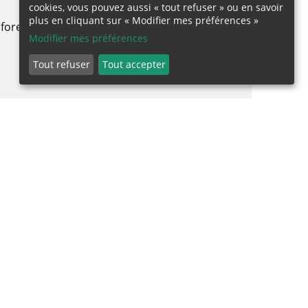
cookies, vous pouvez aussi « tout refuser » ou en savoir
plus en cliquant sur « Modifier mes préférences »
 foresterie (NAFRI)
Modifier mes préférences
Tout refuser
Tout accepter
ie des montagnes du Nord (NOMAFSI)
(SFRI)