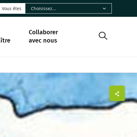
LinkedIn - CIRAD
sur Facebook - CIRAD
vre sur Instagram - CIRAD
suivre sur Youtube - CIRAD
ous suivre sur Bluesky - CIRAD
e Nourrir le vivant, le podcast du Cirad - CIRAD
 page Nous contacter par courriel - CIRAD
à la page Flux RSS - CIRAD
Vous êtes
Collaborer
ître
avec nous