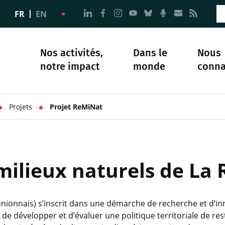
Aller à la page Nous suivre sur 
Aller à la page Nous suivre 
Aller à la page Nous sui
Aller à la page Nous 
Aller à la page N
Aller à la pag
Aller à la
Aller 
FR
EN
Nos activités,
Dans le
Nous
notre impact
monde
conna
plomatie
té
Science et société
Notre histoire
Projets
Projet ReMiNat
milieux naturels de La
ionnais) s’inscrit dans une démarche de recherche et d’inno
de développer et d’évaluer une politique territoriale de res