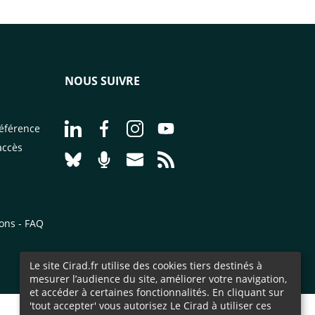
NOUS SUIVRE
Aller à la page Nous suivre sur LinkedIn - CI
Aller à la page Nous suivre sur Facebo
Aller à la page Nous suivre sur 
Aller à la page Nous suivr
éférence
accès
Aller à la page Nous suivre sur Bluesky - CI
Aller à la page Nourrir le vivant, le po
Aller à la page Nous contacter pa
Aller à la page Flux RSS - 
ions - FAQ
Le site Cirad.fr utilise des cookies tiers destinés à
mesurer l’audience du site, améliorer votre navigation,
et accéder à certaines fonctionnalités. En cliquant sur
'tout accepter' vous autorisez Le Cirad à utiliser ces