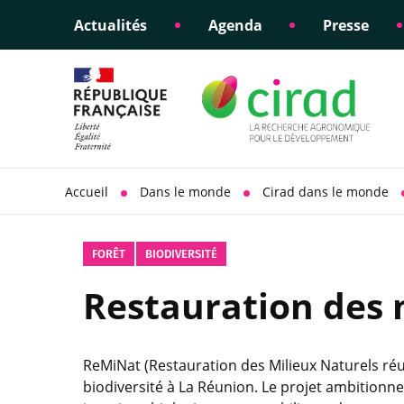
Actualités
Agenda
Presse
Éclairer les politiques
Engagements éthiques
Appui à la di
Responsabili
publiques
scientifique
sociétale
Accueil
Dans le monde
Cirad dans le monde
FORÊT
BIODIVERSITÉ
Restauration des 
ReMiNat (Restauration des Milieux Naturels réun
biodiversité à La Réunion. Le projet ambitionne 