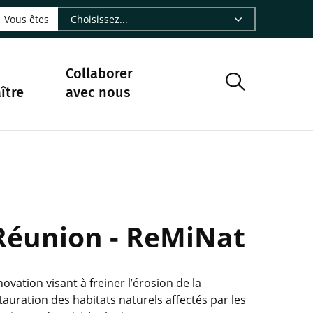
LinkedIn - CIRAD
sur Facebook - CIRAD
vre sur Instagram - CIRAD
suivre sur Youtube - CIRAD
ous suivre sur Bluesky - CIRAD
e Nourrir le vivant, le podcast du Cirad - CIRAD
 page Nous contacter par courriel - CIRAD
à la page Flux RSS - CIRAD
Vous êtes
Collaborer
ître
avec nous
 Réunion - ReMiNat
vation visant à freiner l’érosion de la
tauration des habitats naturels affectés par les