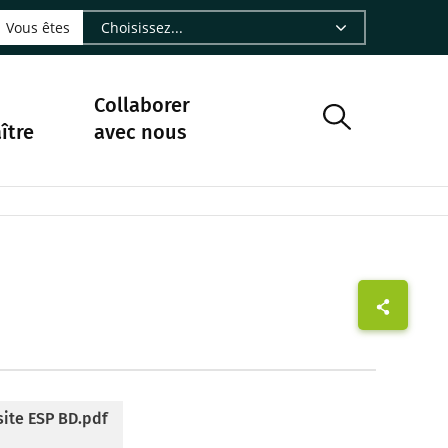
LinkedIn - CIRAD
sur Facebook - CIRAD
vre sur Instagram - CIRAD
suivre sur Youtube - CIRAD
ous suivre sur Bluesky - CIRAD
e Nourrir le vivant, le podcast du Cirad - CIRAD
 page Nous contacter par courriel - CIRAD
à la page Flux RSS - CIRAD
Vous êtes
Collaborer
ître
avec nous
site ESP BD.pdf