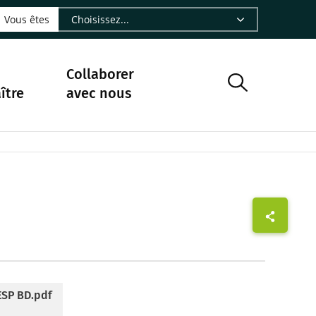
LinkedIn - CIRAD
sur Facebook - CIRAD
vre sur Instagram - CIRAD
suivre sur Youtube - CIRAD
ous suivre sur Bluesky - CIRAD
e Nourrir le vivant, le podcast du Cirad - CIRAD
 page Nous contacter par courriel - CIRAD
à la page Flux RSS - CIRAD
Vous êtes
Collaborer
ître
avec nous
ESP BD.pdf