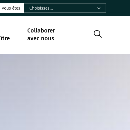
LinkedIn - CIRAD
sur Facebook - CIRAD
vre sur Instagram - CIRAD
suivre sur Youtube - CIRAD
ous suivre sur Bluesky - CIRAD
e Nourrir le vivant, le podcast du Cirad - CIRAD
 page Nous contacter par courriel - CIRAD
à la page Flux RSS - CIRAD
Vous êtes
Collaborer
ître
avec nous