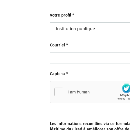
Votre profil
*
Courriel
*
Captcha
*
Les informations recueillies via ce formula
légitime du Cirad à améliorer son offre de 