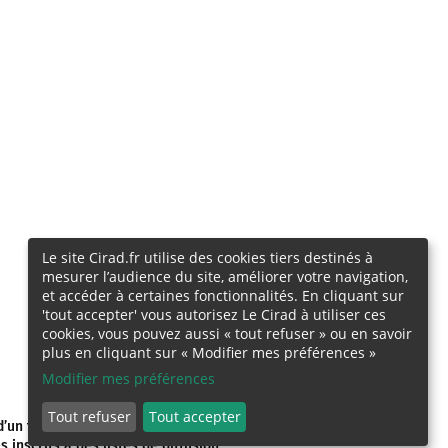
Le site Cirad.fr utilise des cookies tiers destinés à
mesurer l’audience du site, améliorer votre navigation,
et accéder à certaines fonctionnalités. En cliquant sur
'tout accepter' vous autorisez Le Cirad à utiliser ces
cookies, vous pouvez aussi « tout refuser » ou en savoir
plus en cliquant sur « Modifier mes préférences »
Modifier mes préférences
Tout refuser
Tout accepter
’un traitement sur la base de l’intérêt
 inscrits à des listes de diffusion