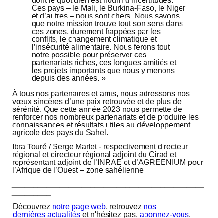
dont le quotidien est nourri d’incertitudes.
Ces pays – le Mali, le Burkina-Faso, le Niger
et d’autres – nous sont chers. Nous savons
que notre mission trouve tout son sens dans
ces zones, durement frappées par les
conflits, le changement climatique et
l’insécurité alimentaire. Nous ferons tout
notre possible pour préserver ces
partenariats riches, ces longues amitiés et
les projets importants que nous y menons
depuis des années. »
À tous nos partenaires et amis, nous adressons nos
vœux sincères d’une paix retrouvée et de plus de
sérénité. Que cette année 2023 nous permette de
renforcer nos nombreux partenariats et de produire les
connaissances et résultats utiles au développement
agricole des pays du Sahel.
Ibra Touré / Serge Marlet - respectivement directeur
régional et directeur régional adjoint du Cirad et
représentant adjoint de l’INRAE et d’AGREENIUM pour
l’Afrique de l’Ouest – zone sahélienne
____________________________________________
_________
Découvrez
notre page web
, retrouvez
nos
dernières actualités
et n'hésitez pas,
abonnez-vous
.