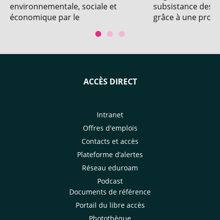
environnementale, sociale et
subsistance des 
économique par le
grâce à une produ
développement de systèmes de
durable, diversifié
production de bananes dessert
sans pesticides et par
l’intensification écologique du
bananier plantain.
ACCÈS DIRECT
Intranet
Offres d'emplois
Contacts et accès
Plateforme d’alertes
Réseau eduroam
Podcast
Documents de référence
Portail du libre accès
Photothèque