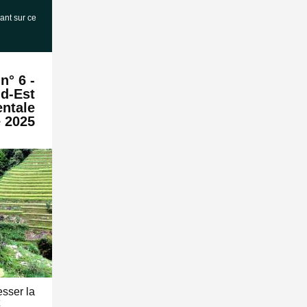
ant sur ce
n° 6 -
d-Est
entale
 2025
esser la