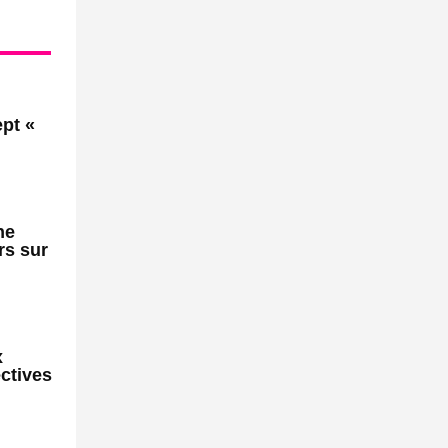
pt «
ne
rs sur
x
ctives