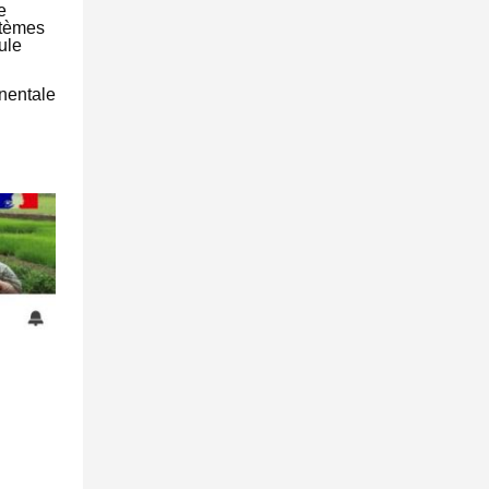
e
stèmes
ule
inentale