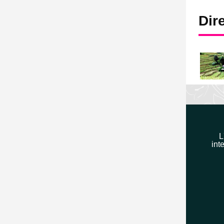
Dir
L
int