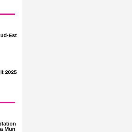
Sud-Est
it 2025
ptation
la Mun