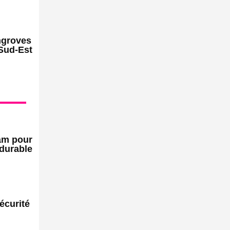
ngroves
 Sud-Est
am pour
 durable
u
sécurité