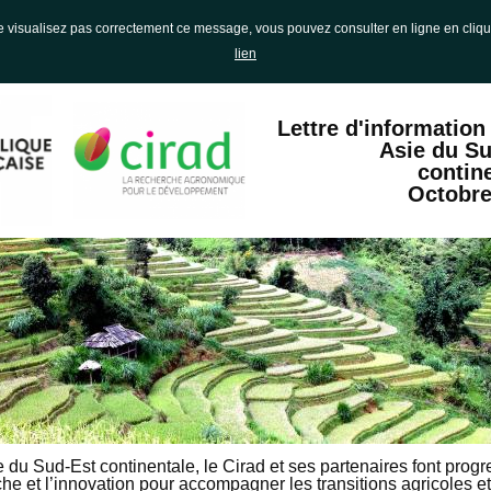
e visualisez pas correctement ce message, vous pouvez consulter en ligne en cliqu
lien
Lettre d'information 
Asie du Su
contin
Octobre
 du Sud-Est continentale, le Cirad et ses partenaires font progr
he et l’innovation pour accompagner les transitions agricoles et