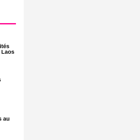
ités
u Laos
s
s au