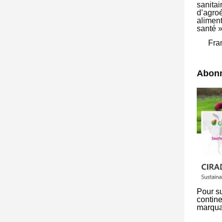
sanitai
d’agroé
alimen
santé »
Fra
Abonn
Pour su
contine
marqua