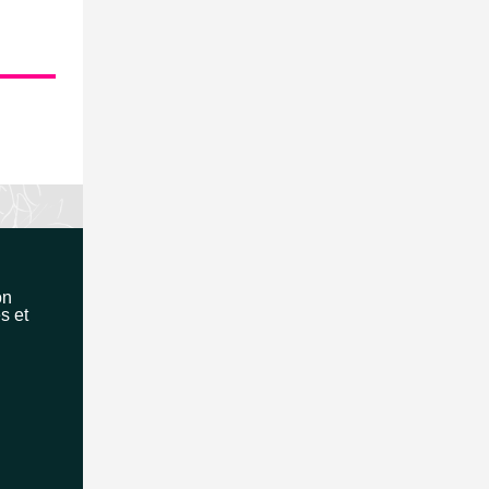
on
s et