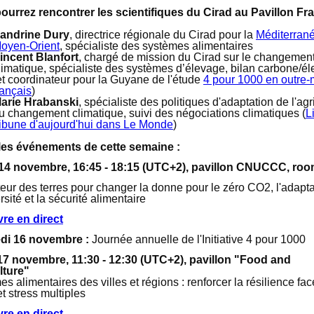
ourrez rencontrer les scientifiques du Cirad au Pavillon Fr
andrine Dury
, directrice régionale du Cirad pour la
Méditerrané
oyen-Orient
, spécialiste des systèmes alimentaires
incent Blanfort
, chargé de mission du Cirad sur le changemen
limatique, spécialiste des systèmes d’élevage, bilan carbone/é
et coordinateur pour la Guyane de l'étude
4 pour 1000 en outre-
rançais
)
arie Hrabanski
, spécialiste des politiques d'adaptation de l'agr
u changement climatique, suivi des négociations climatiques (
L
ribune d'aujourd'hui dans Le Monde
)
les événements de cette semaine :
14 novembre, 16:45 - 18:15 (UTC+2), pavillon CNUCCC, roo
eur des terres pour changer la donne pour le zéro CO2, l'adaptat
rsité et la sécurité alimentaire
vre en direct
di 16 novembre :
Journée annuelle de l'Initiative 4 pour 1000
17 novembre, 11:30 - 12:30 (UTC+2), pavillon "Food and
lture"
s alimentaires des villes et régions : renforcer la résilience fa
t stress multiples
vre en direct