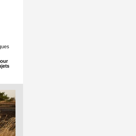
iques
our
ujets