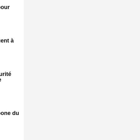
pour
uent à
rité
e
rbone du