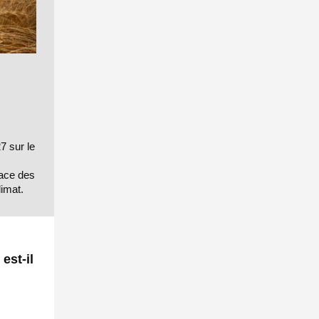
7 sur le
lace des
limat.
est-il