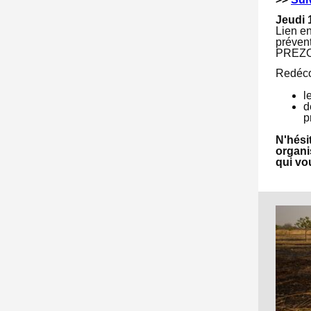
Jeudi 
Lien e
prévent
PREZ
Redéco
l
d
p
N'hési
organi
qui vo