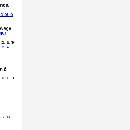
ance.
e et le
t
levage
mer
iculture
ire sa
m 6
ion, la
ce aux