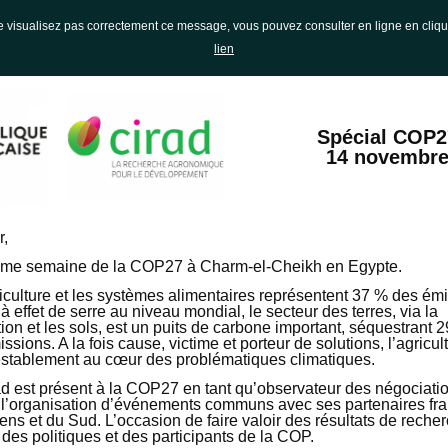
e visualisez pas correctement ce message, vous pouvez consulter en ligne en cliqu
lien
Spécial COP2
14 novembre
r,
me semaine de la COP27 à Charm-el-Cheikh en Egypte.
riculture et les systèmes alimentaires représentent 37 % des ém
à effet de serre au niveau mondial, le secteur des terres, via la
ion et les sols, est un puits de carbone important, séquestrant 
ssions. A la fois cause, victime et porteur de solutions, l’agricul
establement au cœur des problématiques climatiques.
d est présent à la COP27 en tant qu’observateur des négociatio
s l’organisation d’événements communs avec ses partenaires fra
ns et du Sud. L’occasion de faire valoir des résultats de reche
des politiques et des participants de la COP.