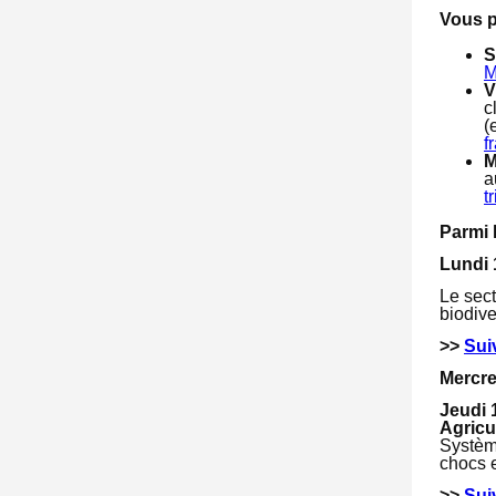
Vous p
S
M
V
c
(
f
M
a
t
Parmi 
Lundi 
Le sect
biodive
>>
Sui
Mercre
Jeudi 
Agricu
Système
chocs e
>>
Sui