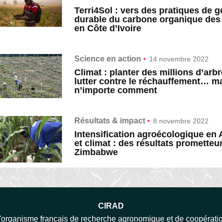
Terri4Sol : vers des pratiques de g
durable du carbone organique des
en Côte d’Ivoire
Science en action
•
14 novembre 2022
Climat : planter des millions d’arb
lutter contre le réchauffement… m
n’importe comment
Résultats & impact
•
8 novembre 2022
Intensification agroécologique en 
et climat : des résultats prometteu
Zimbabwe
CIRAD
'organisme français de recherche agronomique et de coopérati