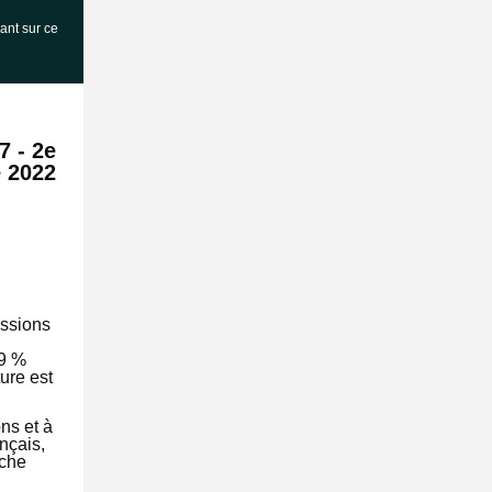
ant sur ce
7 - 2e
 2022
issions
29 %
ture est
ns et à
nçais,
rche