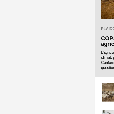
PLAID
COP2
agric
L’agricu
climat,
Conform
questio