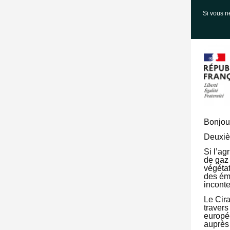
Si vous n
Bonjou
Deuxiè
Si l’ag
de gaz 
végétat
des émi
incont
Le Cira
traver
europée
auprès 