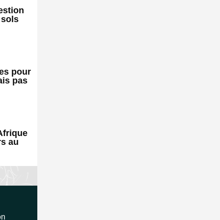
estion
 sols
res pour
ais pas
Afrique
rs au
on