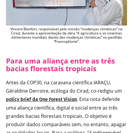
Vincent Blanfort, responsável pela missão “mudanças climáticas” no
Cirad, durante a apresentação da obra “A agricultura e os sistemas
alimentares mundiais diante das mudanças climáticas” no pavilhão
“Francophonie”.
Para uma aliança entre as três
bacias florestais tropicais
Antes da COP30, na caravana científica IARAÇU,
Géraldine Derroire, ecóloga do Cirad, co-redigiu um
. Esta nota defende
policy brief da One Forest Vision
uma aliança científica, digital e social entre as três
grandes bacias florestais tropicais. O objetivo é
produzir dados comparáveis sem, no entanto, apagar
as realidades locais. Para a ecóloga, “
é indispensável