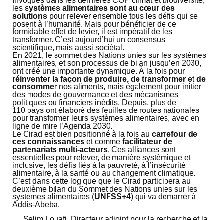
Invoqués dans les dernières COP climat et biodiversité,
les
systèmes alimentaires sont au cœur des
solutions
pour relever ensemble tous les défis qui se
posent à l’humanité. Mais pour bénéficier de ce
formidable effet de levier, il est impératif de les
transformer. C’est aujourd’hui un consensus
scientifique, mais aussi sociétal.
En 2021, le sommet des Nations unies sur les systèmes
alimentaires, et son processus de bilan jusqu’en 2030,
ont créé une importante dynamique. À la fois pour
réinventer la façon de produire, de transformer et de
consommer
nos aliments, mais également pour initier
des modes de gouvernance et des mécanismes
politiques ou financiers inédits. Depuis, plus de
110 pays ont élaboré des feuilles de routes nationales
pour transformer leurs systèmes alimentaires, avec en
ligne de mire l’Agenda 2030.
Le Cirad est bien positionné à la fois au
carrefour de
ces connaissances
et comme
facilitateur de
partenariats multi-acteurs
. Ces alliances sont
essentielles pour relever, de manière systémique et
inclusive, les défis liés à la pauvreté, à l’insécurité
alimentaire, à la santé ou au changement climatique.
C’est dans cette logique que le Cirad participera au
deuxième bilan du Sommet des Nations unies sur les
systèmes alimentaires (
UNFSS+4
) qui va démarrer à
Addis-Abeba.
Selim Louafi, Directeur adjoint pour la recherche et la