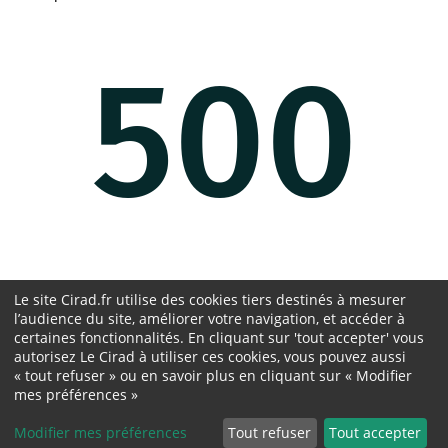
500
Oups, une erreur est survenue.
Le site Cirad.fr utilise des cookies tiers destinés à mesurer
l’audience du site, améliorer votre navigation, et accéder à
certaines fonctionnalités. En cliquant sur 'tout accepter' vous
Retour à la page d'accueil
autorisez Le Cirad à utiliser ces cookies, vous pouvez aussi
« tout refuser » ou en savoir plus en cliquant sur « Modifier
mes préférences »
Not Found
Modifier mes préférences
Tout refuser
Tout accepter